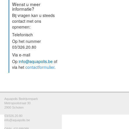
Wenst u meer
informatie?
Bij vragen kan u steeds
contact met ons
opnemen:
Telefonisch
Op het nummer
03/326.20.80
Via e-mail
Op
info@aquapolis.be
of
via het
contactformulier
.
Aquapolis Bedrijvenpark
Metropoolstraat 30
2900 Schoten
03/326.20.80
info@aquapolis.be
ONN: 431486088