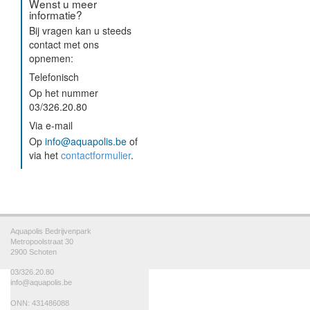
Wenst u meer
informatie?
Bij vragen kan u steeds
contact met ons
opnemen:
Telefonisch
Op het nummer
03/326.20.80
Via e-mail
Op
info@aquapolis.be
of
via het
contactformulier
.
Aquapolis Bedrijvenpark
Metropoolstraat 30
2900 Schoten
03/326.20.80
info@aquapolis.be
ONN: 431486088